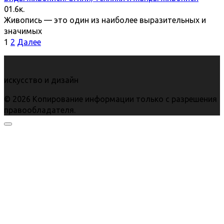
0
1.6к.
Живопись — это один из наиболее выразительных и
значимых
Пагинация
1
2
Далее
записей
искусство и дизайн
© 2026 Копирование информации только с разрешения
правообладателя.