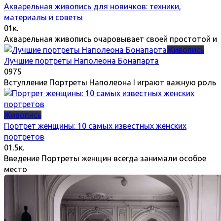
Акварельная живопись для новичков: техники,
материалы и советы
0
1к.
Акварельная живопись очаровывает своей простотой и
Живопись
Лучшие портреты Наполеона Бонапарта
0
975
Вступление Портреты Наполеона I играют важную роль
Живопись
Портрет женщины: 10 самых известных женских
портретов
0
1.5к.
Введение Портреты женщин всегда занимали особое
место