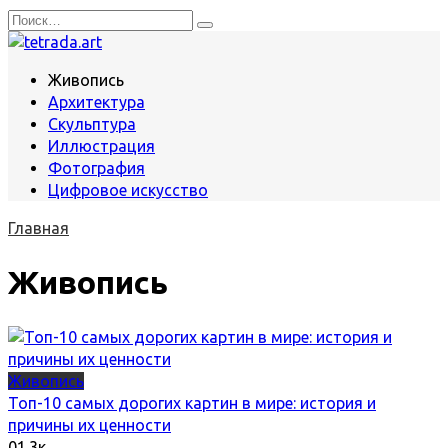
Перейти
Search
к
for:
содержанию
Живопись
Архитектура
Скульптура
Иллюстрация
Фотография
Цифровое искусство
Главная
Живопись
Живопись
Топ-10 самых дорогих картин в мире: история и
причины их ценности
0
1.3к.