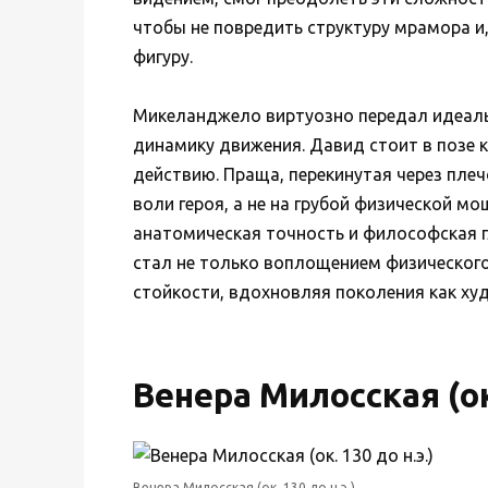
чтобы не повредить структуру мрамора и,
фигуру.
Микеланджело виртуозно передал идеаль
динамику движения. Давид стоит в позе 
действию. Праща, перекинутая через плеч
воли героя, а не на грубой физической 
анатомическая точность и философская 
стал не только воплощением физическог
стойкости, вдохновляя поколения как х
Венера Милосская (ок.
Венера Милосская (ок. 130 до н.э.)