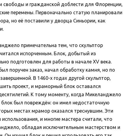
ом свободы и гражданской доблести для Флоренции,
ские перемены. Первоначально статую планировали
ра, но её поставили у дворца Синьории, как
и.
анджело примечательна тем, что скульптор
читался испорченным. Блок, добытый из
ьно подготовлен для работы в начале XV века.
ыл поручен заказ, начал обработку камня, но по
авершенной. В 1460-х годах другой скульптор,
ршить проект, и мраморный блок оставался
десятилетий. К тому моменту, когда Микеланджело
у, блок был повреждён: он имел недостаточную
торых местах мрамор оказался треснувшим. Эти
 использования, и многие мастера считали, что
анджело, обладая исключительным мастерством и
. Он изучил блок и решил использовать его так,