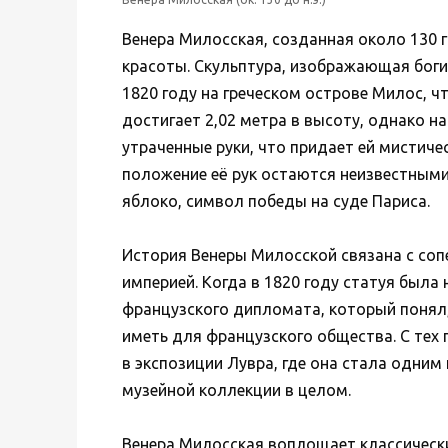
Венера Милосская, созданная около 130 г
красоты. Скульптура, изображающая бог
1820 году на греческом острове Милос, ч
достигает 2,02 метра в высоту, однако 
утраченные руки, что придает ей мистиче
положение её рук остаются неизвестными
яблоко, символ победы на суде Париса.
История Венеры Милосской связана с со
империей. Когда в 1820 году статуя была 
французского дипломата, который понял,
иметь для французского общества. С тех
в экспозиции Лувра, где она стала одним 
музейной коллекции в целом.
Венера Милосская воплощает классически