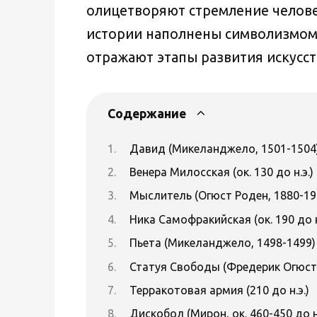
олицетворяют стремление челове
истории наполнены символизмом 
отражают этапы развития искусс
Содержание
Давид (Микеланджело, 1501-1504
Венера Милосская (ок. 130 до н.э.)
Мыслитель (Огюст Роден, 1880-19
Ника Самофракийская (ок. 190 до н
Пьета (Микеланджело, 1498-1499)
Статуя Свободы (Фредерик Огюст
Терракотовая армия (210 до н.э.)
Дискобол (Мирон, ок. 460-450 до н.