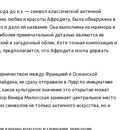
ода до н.э. — символ классической античной
иню любви и красоты Афродиту, была обнаружена в
то и дало ей название. Она выполнена из мрамора и
наиболее примечательной деталью являются её
ский и загадочный облик. Хотя точная композиция и
, предполагается, что Афродита могла держать
перничеством между Францией и Османской
найдена, ее сразу отправили в Лувр по инициативе
 какое культурное значение это открытие может
 пор Венера Милосская занимает центральное место
из символов не только античного искусства, но и
е каноны красоты и гармонии, присущие