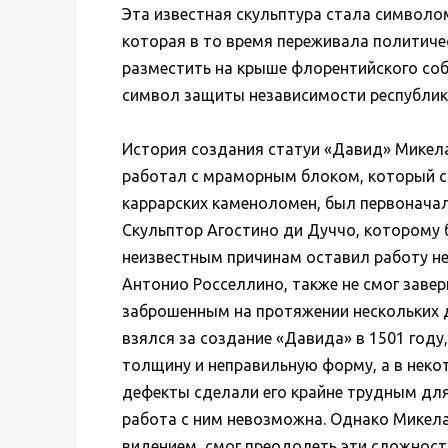
Эта известная скульптура стала символ
которая в то время переживала политиче
разместить на крыше флорентийского собо
символ защиты независимости республик
История создания статуи «Давид» Микел
работал с мраморным блоком, который с
каррарских каменоломен, был первоначал
Скульптор Агостино ди Дуччо, которому б
неизвестным причинам оставил работу нез
Антонио Росселлино, также не смог заве
заброшенным на протяжении нескольких 
взялся за создание «Давида» в 1501 год
толщину и неправильную форму, а в неко
дефекты сделали его крайне трудным для
работа с ним невозможна. Однако Микел
видением, смог преодолеть эти сложности