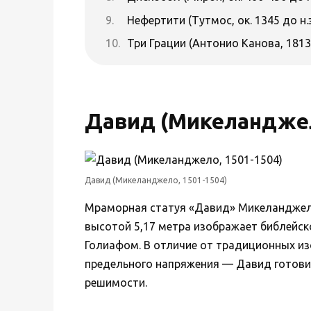
Нефертити (Тутмос, ок. 1345 до н.э
Три Грации (Антонио Канова, 1813
Давид (Микеланджел
Давид (Микеланджело, 1501-1504)
Мраморная статуя «Давид» Микеланджел
высотой 5,17 метра изображает библейск
Голиафом. В отличие от традиционных 
предельного напряжения — Давид готови
решимости.